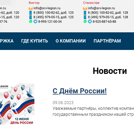
Виктор
Станислав
n.ru
info@srv-legion.ru
info@srv-legion.ru
-62, доб. 120
8 (800) 100-82-62, доб. 125
8 (800) 100-82-62, доб. 128
-15, доб. 120
8 (495) 979-05-15, доб. 125
8 (495) 979-05-15, доб. 128
87-76
8-995-121-00-34
8-925-887-65-88
ЕРЖКА
ГДЕ КУПИТЬ
О КОМПАНИИ
ПАРТНЁРАМ
Новости
С Днём России!
09.06.2023
Уважаемые партнёры, коллектив компан
государственным праздником нашей стра