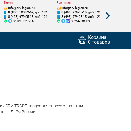
Тимур
Виктория
Валентин
info@srv-legion.ru
info@srv-legion.ru
info@srv-le
8 (800) 100-82-62, доб. 124
8 (495) 979-05-15, доб. 121
8 (800) 100
8 (495) 979-05-15, доб. 124
8 (495) 979-05-15, доб. 121
8 (495) 979
8-909-932-68-67
89254938089
8-926-7
Корзина
0 товаров
ии SRV-TRADE поздравляет всех с главным
ны - Днём России!