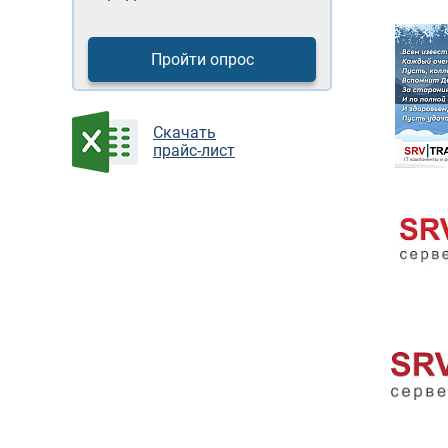
Пройти опрос
Cкачать
прайс-лист