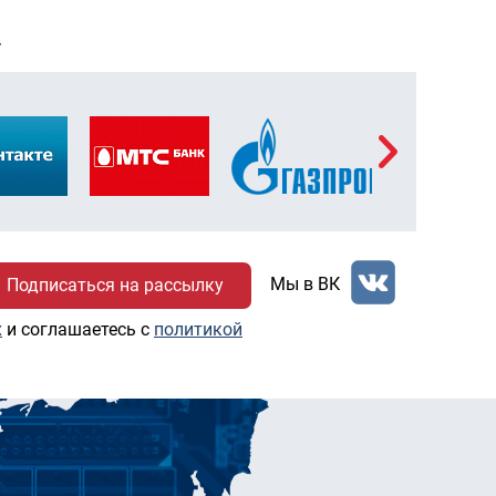
Т
Мы в ВК
х
и соглашаетесь c
политикой