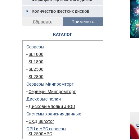
Количество жестких дисков
КАТАЛОГ
Серверы
SL1000
SL1800
SL2500
SL2800
Серверы Минпромторг
Серверы Минпромторг
Дисковые полки
Дисковые полки JBOD
Системы хранения данных
СХД SunStor
GPU и HPC серверы
SL2500HPC