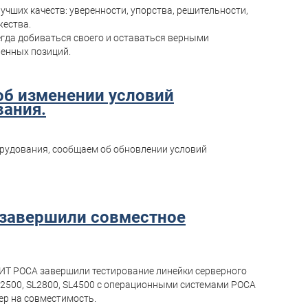
учших качеств: уверенности, упорства, решительности,
жества.
егда добиваться своего и оставаться верными
ненных позиций.
об изменении условий
вания.
рудования, сообщаем об обновлении условий
 завершили совместное
 ИТ РОСА завершили тестирование линейки серверного
L2500, SL2800, SL4500 с операционными системами РОСА
ер на совместимость.