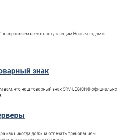
E поздравляем всех с наступающим Новым годом и
оварный знак
ем вам, что наш товарный знак SRV-LEGION® официально
.
ерверы
ра как никогда должна отвечать требованиям
ий многопроцессорных систем...