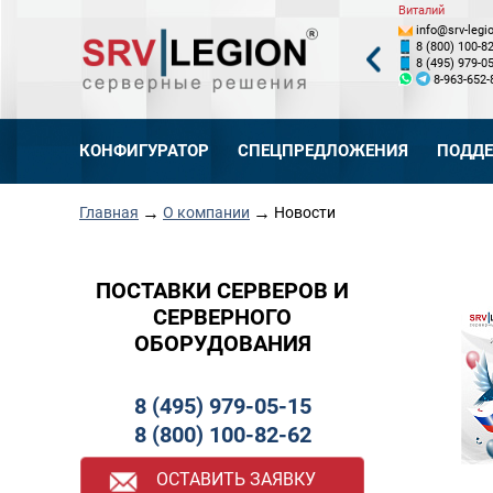
Виктория
Валентин
Виталий
info@srv-legion.ru
info@srv-legion.ru
info@srv-legio
8 (495) 979-05-15, доб. 121
8 (800) 100-82-62, доб. 122
8 (800) 100-82
8 (495) 979-05-15, доб. 121
8 (495) 979-05-15, доб. 122
8 (495) 979-05
89254938089
8-926-719-24-19
8-963-652-
КОНФИГУРАТОР
СПЕЦПРЕДЛОЖЕНИЯ
ПОДД
→
→
Главная
О компании
Новости
ПОСТАВКИ СЕРВЕРОВ И
СЕРВЕРНОГО
ОБОРУДОВАНИЯ
8 (495) 979-05-15
8 (800) 100-82-62
ОСТАВИТЬ ЗАЯВКУ