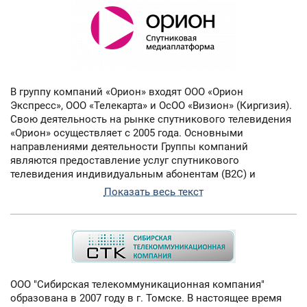
В группу компаний «Орион» входят ООО «Орион
Экспресс», ООО «Телекарта» и ОсОО «Визион» (Киргизия).
Свою деятельность на рынке спутникового телевидения
«Орион» осуществляет с 2005 года. Основными
направлениями деятельности Группы компаний
являются предоставление услуг спутникового
телевидения индивидуальным абонентам (B2C) и
оказание полного комплекса услуг телевещателям (B2B),
Показать весь текст
который включает создание телеканалов, подъем и
размещение на спутниках, обслуживание, оказание услуг
по доставке телевизионного контента в кабельные сети.
Акционерами компании являются: Группа компаний
холдинга ООО «СТК «Союз» (50% акций), физические лица
(49,1% акций) и ООО «ПРОДИНВЕСТ» (0,9% акций).. На
сегодняшний день «Орион» — единственный российский
ООО "Сибирская телекоммуникационная компания"
спутниковый оператор, в зону покрытия которого входит
образована в 2007 году в г. Томске. В настоящее время