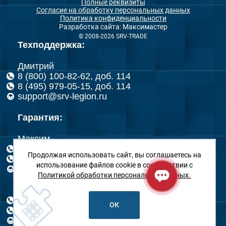
Полные реквизиты
Согласие на обработку персональных данных
Политика конфиденциальности
Разработка сайта: Максимастер
© 2008-2026 SRV-TRADE
Техподдержка:
Дмитрий
8 (800) 100-82-62, доб. 114
8 (495) 979-05-15, доб. 114
support@srv-legion.ru
Гарантия:
Максим
8 (800) 100-82-62, доб. 151
Продолжая использовать сайт, вы соглашаетесь на
8 (495) 979-05-15, доб. 151
использование файлов cookie в соответствии с
rma@srv-legion.ru
Политикой обработки персональных данных.
Николай
8 (800) 100-82-62, доб. 126
ОК
8 (495) 979-05-15, доб. 126
rma@srv-legion.ru