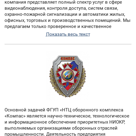
100% территории РФ, а также страны СНГ. Вещание
компания представляет полный спектр услуг в сфере
осуществляется со спутников Intelsat 15 (85° в.д).,
видеонаблюдения, контроля доступа, систем связи,
Horizons 2 (85° в.д.), «Экспресс-АМ5» (140° в.д.). Услуги
охранно-пожарной сигнализации и автоматики жилых,
спутникового телевидения индивидуальным абонентам
офисных, торговых и производственных помещений. Мы
«Орион» предоставляет под брендом «Телекарта». С 2013
предлагаем только проверенное и качественное
года «Орион» оказывает услуги DTH также на территории
оборудование известных мировых производителей.
Показать весь текст
Киргизии через дочернюю компанию ОсОО «Визион».
Дистрибуция оборудования осуществляется через
собственную дилерскую сеть «Ориона», представленную
28 региональными подразделениями.
Основной задачей ФГУП «НТЦ оборонного комплекса
«Компас» является научно-техническое, технологическое
и информационное обеспечение приоритетных НИОКР,
выполняемых организациями оборонных отраслей
промышленности. Деятельность предприятия