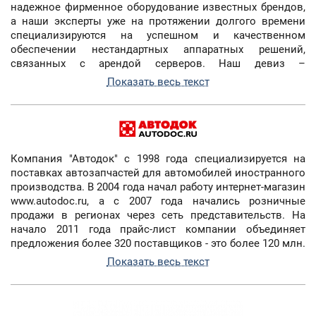
надежное фирменное оборудование известных брендов,
а наши эксперты уже на протяжении долгого времени
специализируются на успешном и качественном
обеспечении нестандартных аппаратных решений,
связанных с арендой серверов. Наш девиз –
индивидуальный подход к каждому клиенту и
Показать весь текст
предоставление всех видов услуг технического характера
недорого и на высочайшем качественном уровне.
Компания "Автодок" c 1998 года специализируется на
поставках автозапчастей для автомобилей иностранного
производства. В 2004 года начал работу интернет-магазин
www.autodoc.ru, а с 2007 года начались розничные
продажи в регионах через сеть представительств. На
начало 2011 года прайс-лист компании объединяет
предложения более 320 поставщиков - это более 120 млн.
предложений по 22 млн. наименованиям 1400 торговых
Показать весь текст
марок.