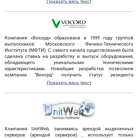
Показать весь текст
портфеля заказов на сооружение АЭС. В состав
«Росатома» входят все гражданские атомные компании
России, предприятия ядерного оружейного комплекса,
научно-исследовательские организации, а также
атомный ледокольный флот. «Росатом» управляет
атомными электростанциями России. Госкорпорация
Компания «Вокорд» образована в 1999 году группой
является одним из лидеров мировой атомной
выпускников Московского Физико-Технического
промышленности, занимает второе место в мире по
Института (МФТИ). С самого начала существования была
запасам урана и пятое по объёму добычи, четвёртое
сделана ставка на разработку и выпуск оборудования,
место в мире по производству атомной энергии,
обладающего уникальными техническими
контролирует 40 % мирового рынка услуг по обогащению
характеристиками. Новейшие разработки позволили
урана и 16,3 % рынка ядерного топлива
компании "Вокорд" получить статус резидента
Инновационного центра "Сколково". С сентября 2011 года
Показать весь текст
"Вокорд" - участник кластера «Информационные
технологии» с проектом «Исследования, разработки и
коммерциализация технологий машинного 3D-зрения,
моделирования и распознавания объектов реального
мира».
Компания UnitWeb, занимаясь арендой выделенных
серверов (арендой серверов) , использует только