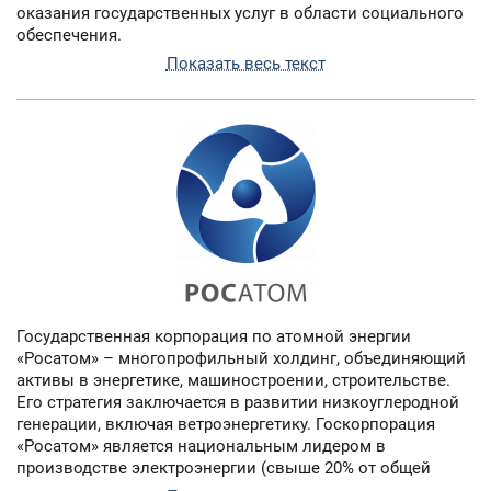
оказания государственных услуг в области социального
обеспечения.
Показать весь текст
Государственная корпорация по атомной энергии
«Росатом» – многопрофильный холдинг, объединяющий
активы в энергетике, машиностроении, строительстве.
Его стратегия заключается в развитии низкоуглеродной
генерации, включая ветроэнергетику. Госкорпорация
«Росатом» является национальным лидером в
производстве электроэнергии (свыше 20% от общей
выработки) и занимает первое место в мире по величине