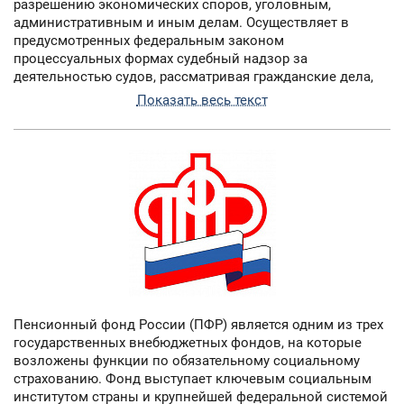
разрешению экономических споров, уголовным,
административным и иным делам. Осуществляет в
предусмотренных федеральным законом
процессуальных формах судебный надзор за
деятельностью судов, рассматривая гражданские дела,
дела по разрешению экономических споров, уголовные,
Показать весь текст
административные и иные дела, в качестве суда
надзорной инстанции, а также в пределах своей
компетенции в качестве суда апелляционной и
кассационной инстанций.
Пенсионный фонд России (ПФР) является одним из трех
государственных внебюджетных фондов, на которые
возложены функции по обязательному социальному
страхованию. Фонд выступает ключевым социальным
институтом страны и крупнейшей федеральной системой