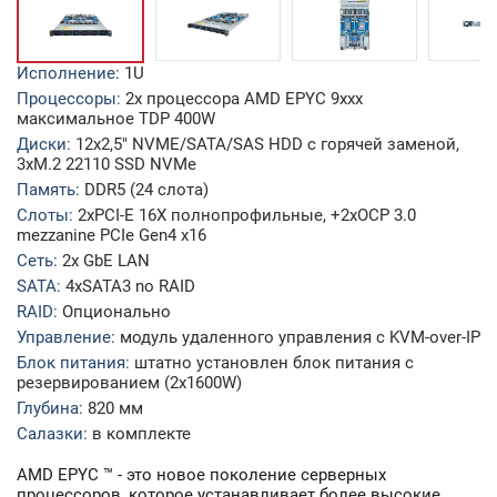
Исполнение:
1U
Процессоры:
2x процессора AMD EPYC 9xxx
максимальное TDP 400W
Диски:
12x2,5" NVME/SATA/SAS HDD c горячей заменой,
3xM.2 22110 SSD NVMe
Память:
DDR5 (24 слота)
Слоты:
2xPCI-E 16X полнопрофильные, +2xOCP 3.0
mezzanine PCIe Gen4 x16
Сеть:
2x GbE LAN
SATA:
4xSATA3 no RAID
RAID:
Опционально
Управление:
модуль удаленного управления с KVM-over-IP
Блок питания:
штатно установлен блок питания с
резервированием (2x1600W)
Глубина:
820 мм
Салазки:
в комплекте
AMD EPYC ™ - это новое поколение серверных
процессоров, которое устанавливает более высокие