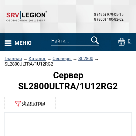
8 (495) 979-05-15
8 (800) 100-82-62
0 т
МЕНЮ
Главная
→
Каталог
→
Серверы
→
SL2800
→
SL2800ULTRA/1U12RG2
Сервер
SL2800ULTRA/1U12RG2
Фильтры