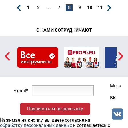
1
2
...
7
8
9
10
11
С НАМИ СОТРУДНИЧАЮТ
Мы в
E-mail*
ВК
Нажимая на кнопку, вы даете согласие на
обработку персональных данных
и соглашаетесь c