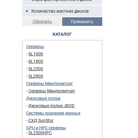
Количество жестких дисков
КАТАЛОГ
Серверы
SL1000
SL1800
SL2500
SL2800
Серверы Минпромторг
Серверы Минпромторг
Дисковые полки
Дисковые полки JBOD
Системы хранения данных
СХД SunStor
GPU и HPC серверы
SL2500HPC