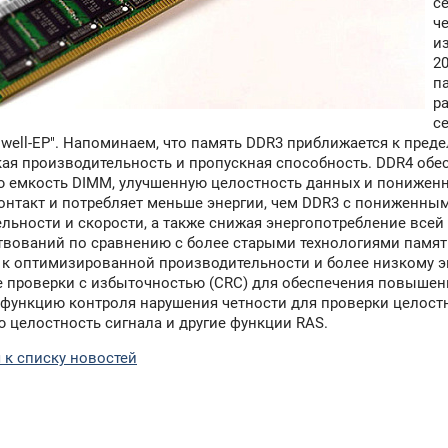
с
ч
и
2
п
р
с
swell-EP". Напоминаем, что память DDR3 приближается к преде
ая производительность и пропускная способность. DDR4 об
 емкость DIMM, улучшенную целостность данных и пониженно
контакт и потребляет меньше энергии, чем DDR3 с пониженны
льности и скорости, а также снижая энергопотребление всей
вований по сравнению с более старыми технологиями памяти
 к оптимизированной производительности и более низкому 
 проверки с избыточностью (CRC) для обеспечения повышен
функцию контроля нарушения четности для проверки целостн
целостность сигнала и другие функции RAS.
 к списку новостей