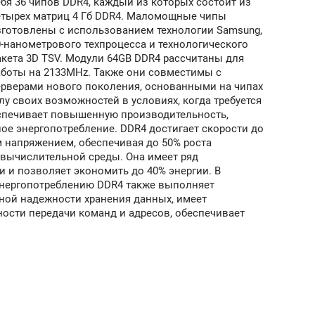
ебя 36 чипов DDR4, каждый из которых состоит из
етырех матриц 4 Гб DDR4. Маломощные чипы
зготовлены с использованием технологии Samsung,
0-нанометрового техпроцесса и технологического
акета 3D TSV. Модули 64GB DDR4 рассчитаны для
аботы на 2133MHz. Также они совместимы с
ерверами нового поколения, основанными на чипах
лу своих возможностей в условиях, когда требуется
еспечивает повышенную производительность,
е энергопотребление. DDR4 достигает скорости до
м напряжением, обеспечивая до 50% роста
 вычислительной среды. Она имеет ряд
 и позволяет экономить до 40% энергии. В
энергопотреблению DDR4 также выполняет
ной надежности хранения данных, имеет
ости передачи команд и адресов, обеспечивает