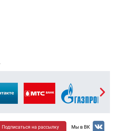
Т
Мы в ВК