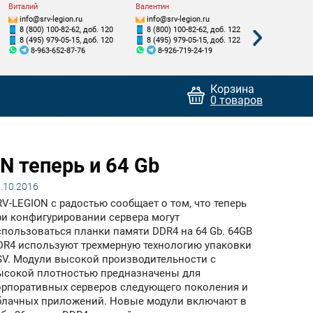
Виталий
Валентин
Тимур
info@srv-legion.ru
info@srv-legion.ru
info@srv-le
8 (800) 100-82-62, доб. 120
8 (800) 100-82-62, доб. 122
8 (800) 100
8 (495) 979-05-15, доб. 120
8 (495) 979-05-15, доб. 122
8 (495) 979
8-963-652-87-76
8-926-719-24-19
8-909-9
Корзина
0 товаров
N теперь и 64 Gb
.10.2016
RV-LEGION с радостью сообщает о том, что теперь
ри конфигурировании сервера могут
спользоваться планки памяти DDR4 на 64 Gb. 64GB
DR4 используют трехмерную технологию упаковки
SV. Модули высокой производительности с
ысокой плотностью предназначены для
орпоративных серверов следующего поколения и
блачных приложений. Новые модули включают в