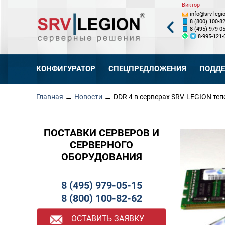
Валентин
Тимур
Виктор
info@srv-legion.ru
info@srv-legion.ru
info@srv-legio
8 (800) 100-82-62, доб. 122
8 (800) 100-82-62, доб. 124
8 (800) 100-82
8 (495) 979-05-15, доб. 122
8 (495) 979-05-15, доб. 124
8 (495) 979-05
8-926-719-24-19
8-909-932-68-67
8-995-121-
КОНФИГУРАТОР
СПЕЦПРЕДЛОЖЕНИЯ
ПОДД
→
→
Главная
Новости
DDR 4 в серверах SRV-LEGION теп
ПОСТАВКИ СЕРВЕРОВ И
СЕРВЕРНОГО
ОБОРУДОВАНИЯ
8 (495) 979-05-15
8 (800) 100-82-62
ОСТАВИТЬ ЗАЯВКУ