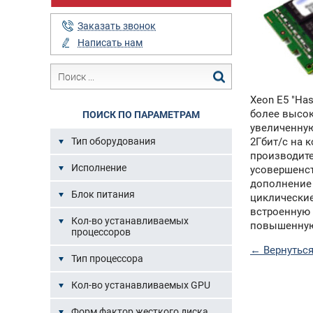
Заказать звонок
Написать нам
Xeon E5 "Ha
более высок
ПОИСК ПО ПАРАМЕТРАМ
увеличенную
2Гбит/с на 
Тип оборудования
производите
Исполнение
усовершенст
дополнение
Блок питания
циклические
встроенную 
Кол-во устанавливаемых
повышенную 
процессоров
← Вернуться
Тип процессора
Кол-во устанавливаемых GPU
Форм фактор жесткого диска