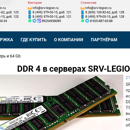
Виктория
Станислав
n.ru
info@srv-legion.ru
info@srv-legion.ru
-62, доб. 125
8 (495) 979-05-15, доб. 121
8 (800) 100-82-62, доб. 128
-15, доб. 125
8 (495) 979-05-15, доб. 121
8 (495) 979-05-15, доб. 128
00-34
89254938089
8-925-887-65-88
ЕРЖКА
ГДЕ КУПИТЬ
О КОМПАНИИ
ПАРТНЁРАМ
ерь и 64 Gb
DDR 4 в серверах SRV-LEGIO
21
S
п
и
D
T
в
к
о