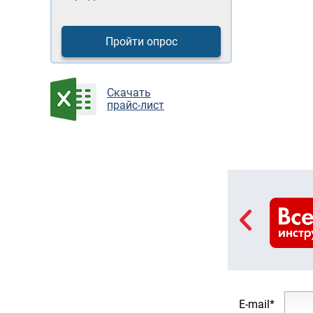
Пройти опрос
Cкачать
прайс-лист
E-mail*