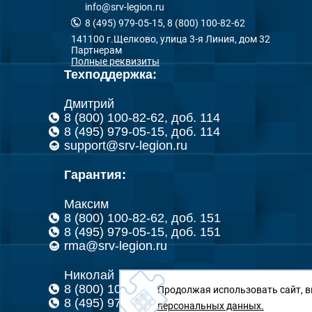
info@srv-legion.ru
8 (495) 979-05-15, 8 (800) 100-82-62
141100 г.Щелково, улица 3-я Линия, дом 32
Партнерам
Полные реквизиты
Техподдержка:
Дмитрий
8 (800) 100-82-62, доб. 114
8 (495) 979-05-15, доб. 114
support@srv-legion.ru
Гарантия:
Максим
8 (800) 100-82-62, доб. 151
8 (495) 979-05-15, доб. 151
rma@srv-legion.ru
Николай
8 (800) 100-82-62, доб. 126
Продолжая использовать сайт, в
8 (495) 979-05-15, доб. 126
персональных данных.