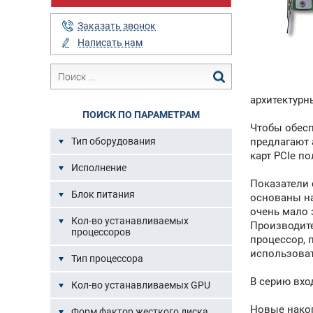
Заказать звонок
Написать нам
архитектурн
ПОИСК ПО ПАРАМЕТРАМ
Чтобы обесп
предлагают 
Тип оборудования
карт PCIe п
Исполнение
Показатели с
Блок питания
основаны на
очень мало 
Кол-во устанавливаемых
Производите
процессоров
процессор,
использоват
Тип процессора
В серию вход
Кол-во устанавливаемых GPU
Новые накоп
Форм фактор жесткого диска