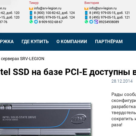
Тимур
Виктория
n.ru
info@srv-legion.ru
info@srv-legion.ru
-62, доб. 120
8 (800) 100-82-62, доб. 124
8 (495) 979-05-15, доб. 121
-15, доб. 120
8 (495) 979-05-15, доб. 124
8 (495) 979-05-15, доб. 121
87-76
8-909-932-68-67
89254938089
ЕРЖКА
ГДЕ КУПИТЬ
О КОМПАНИИ
ПАРТНЁРАМ
 в серверах SRV-LEGION
ntel SSD на базе PCI-E доступны
28.12.2014
Рады сообщ
сконфигур
разработка
твердотель
сократить 
раза!