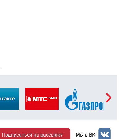
Т
Мы в ВК