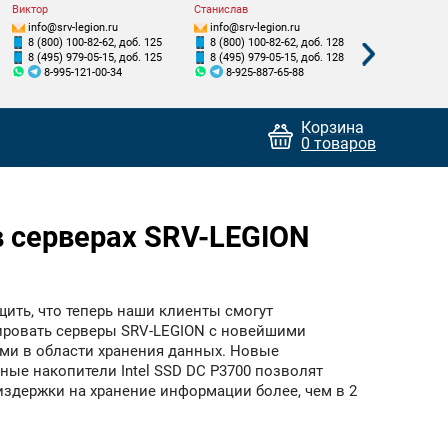
Виктор
Станислав
Валентин
info@srv-legion.ru
info@srv-legion.ru
info@srv-le
8 (800) 100-82-62, доб. 125
8 (800) 100-82-62, доб. 128
8 (800) 100
8 (495) 979-05-15, доб. 125
8 (495) 979-05-15, доб. 128
8 (495) 979
8-995-121-00-34
8-925-887-65-88
8-926-7
Корзина
0 товаров
 в серверах SRV-LEGION
ить, что теперь наши клиенты смогут
ировать серверы SRV-LEGION с новейшими
ми в области хранения данных. Новые
ные накопители Intel SSD DC P3700 позволят
издержки на хранение информации более, чем в 2