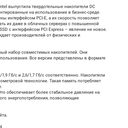
ntel выпустила твердотельные накопители DC
ентированные на использование в бизнес-среде.
ны интерфейсом PCI-Е, а их скорость позволяет
ть их даже в облачных серверах с повышенной
 SSD с интерфейсом PCI Express – явление не новое.
дает производителей от физических и
лный набор совместимых накопителей. Они
пользования. Все версии представлены в формате
1,9 Гб/с и 2,6/1,7 Гб/с соответственно. Накопители
метровой технологии. Такая память потребляет
е.
Это обеспечивает более стабильное давление на
ого энергопотребления, позволяющие
йта.
N