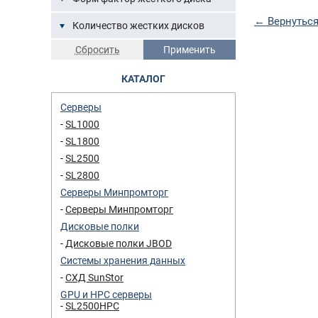
← Вернуться
Количество жестких дисков
КАТАЛОГ
Серверы
SL1000
SL1800
SL2500
SL2800
Серверы Минпромторг
Серверы Минпромторг
Дисковые полки
Дисковые полки JBOD
Системы хранения данных
СХД SunStor
GPU и HPC серверы
SL2500HPC