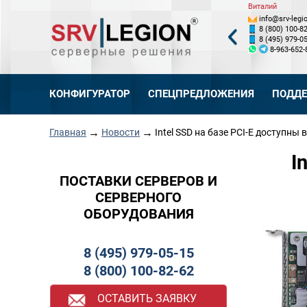
Станислав
Валентин
Виталий
info@srv-legion.ru
info@srv-legion.ru
info@srv-legio
8 (800) 100-82-62, доб. 128
8 (800) 100-82-62, доб. 122
8 (800) 100-82
8 (495) 979-05-15, доб. 128
8 (495) 979-05-15, доб. 122
8 (495) 979-05
8-925-887-65-88
8-926-719-24-19
8-963-652-
КОНФИГУРАТОР
СПЕЦПРЕДЛОЖЕНИЯ
ПОДД
→
→
Главная
Новости
Intel SSD на базе PCI-E доступны
I
ПОСТАВКИ СЕРВЕРОВ И
СЕРВЕРНОГО
ОБОРУДОВАНИЯ
8 (495) 979-05-15
8 (800) 100-82-62
ОСТАВИТЬ ЗАЯВКУ