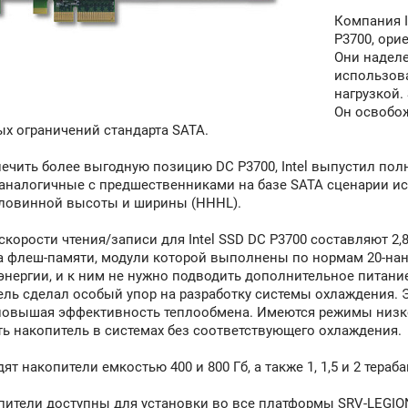
Компания I
P3700, ори
Они наделе
использова
нагрузкой.
Он освобож
ых ограничений стандарта SATA.
ечить более выгодную позицию DC P3700, Intel выпустил по
аналогичные с предшественниками на базе SATA сценарии ис
оловинной высоты и ширины (HHHL).
корости чтения/записи для Intel SSD DC P3700 составляют 2,8/
 флеш-памяти, модули которой выполнены по нормам 20-нано
энергии, и к ним не нужно подводить дополнительное питани
ль сделал особый упор на разработку системы охлаждения. 
 повышая эффективность теплообмена. Имеются режимы низк
ь накопитель в системах без соответствующего охлаждения.
ят накопители емкостью 400 и 800 Гб, а также 1, 1,5 и 2 тераба
ители доступны для установки во все платформы SRV-LEGIO