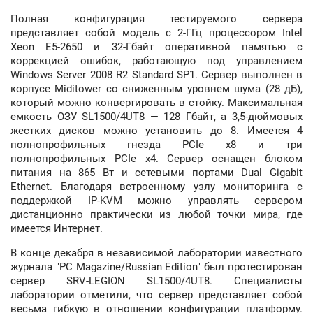
Полная конфигурация тестируемого сервера
представляет собой модель с 2-ГГц процессором Intel
Xeon E5-2650 и 32-Гбайт оперативной памятью с
коррекцией ошибок, работающую под управлением
Windows Server 2008 R2 Standard SP1. Сервер выполнен в
корпусе Miditower со сниженным уровнем шума (28 дБ),
который можно конвертировать в стойку. Максимальная
емкость ОЗУ SL1500/4UT8 — 128 Гбайт, а 3,5-дюймовых
жестких дисков можно установить до 8. Имеется 4
полнопрофильных гнезда PCIe x8 и три
полнопрофильных PCIe x4. Сервер оснащен блоком
питания на 865 Вт и сетевыми портами Dual Gigabit
Ethernet. Благодаря встроенному узлу мониторинга с
поддержкой IP-KVM можно управлять сервером
дистанционно практически из любой точки мира, где
имеется Интернет.
В конце декабря в независимой лаборатории известного
журнала "PC Magazine/Russian Edition" был протестирован
сервер SRV-LEGION SL1500/4UT8. Специалисты
лаборатории отметили, что сервер представляет собой
весьма гибкую в отношении конфигурации платформу.