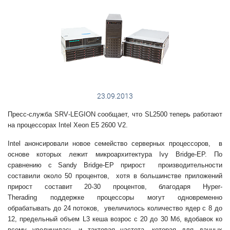
23.09.2013
Пресс-служба
SRV
-
LEGION
сообщает, что
SL
2500 теперь работают
на процессорах
Intel
Xeon
E
5 2600
V
2.
Intel
анонсировали новое семейство серверных процессоров,
в
основе которых лежит микроархитектура Ivy Bridge-EP.
По
сравнению с
Sandy Bridge-EP
прирост производительности
составили около 50 процентов, хотя в большинстве приложений
прирост составит 20-30 процентов, благодаря
Hyper-
Therading
поддержке процессоры могут одновременно
обрабатывать до 24 потоков, увеличилось количество ядер с 8 до
12, предельный объем
L
3 кеша возрос с 20 до 30 Мб, вдобавок ко
всему увеличилась и тактовая частота, которая для данных