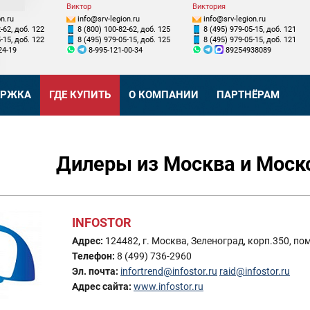
Виктор
Виктория
n.ru
info@srv-legion.ru
info@srv-legion.ru
-62, доб. 122
8 (800) 100-82-62, доб. 125
8 (495) 979-05-15, доб. 121
-15, доб. 122
8 (495) 979-05-15, доб. 125
8 (495) 979-05-15, доб. 121
24-19
8-995-121-00-34
89254938089
ЕРЖКА
ГДЕ КУПИТЬ
О КОМПАНИИ
ПАРТНЁРАМ
Дилеры из Москва и Моск
INFOSTOR
Адрес:
124482, г. Москва, Зеленоград, корп.350, по
Телефон:
8 (499) 736-2960
Эл. почта:
infortrend@infostor.ru
raid@infostor.ru
Адрес сайта:
www.infostor.ru