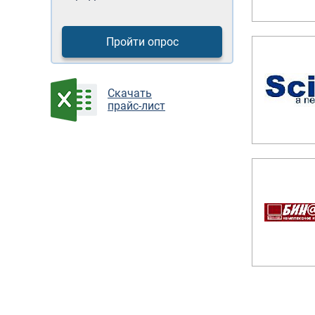
Пройти опрос
Cкачать
прайс-лист