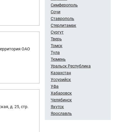
Симферополь
Сочи
Ставрополь
Стерлитамак
Сургут
Тверь
Томск
 территория ОАО
Тула
Тюмень
Уральск Республика
Казахстан
Уссурийск
Уфа
Хабаровск
Челябинск
Якутск
ая, д. 25, стр.
Ярославль