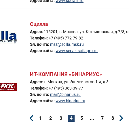
Адрес сайта:
www.socialit.ru
Сцилла
Адрес:
115201, г. Москва, ул. Котляковская, д.7/8, 
Телефон:
+7 (495) 772-79-82
Эл. почта:
msz@scilla.msk.ru
Адрес сайта:
www.server.scillapro.ru
ИТ-КОМПАНИЯ «БИНАРИУС»
Адрес:
г. Москва, ул. Энтузиастов 1-я, д.3
Телефон:
+7 (495) 363-39-77
Эл. почта:
mail@binarius.ru
Адрес сайта:
www.binarius.ru
1
2
3
4
5
...
7
8