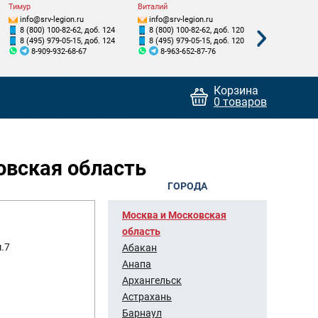
Тимур
Виталий
Станислав
info@srv-legion.ru
info@srv-legion.ru
info@srv-le
8 (800) 100-82-62, доб. 124
8 (800) 100-82-62, доб. 120
8 (800) 100
8 (495) 979-05-15, доб. 124
8 (495) 979-05-15, доб. 120
8 (495) 979
8-909-932-68-67
8-963-652-87-76
8-925-8
Корзина
0 товаров
овская область
ГОРОДА
Москва и Московская
область
м.7
Абакан
Анапа
Архангельск
Астрахань
Барнаул