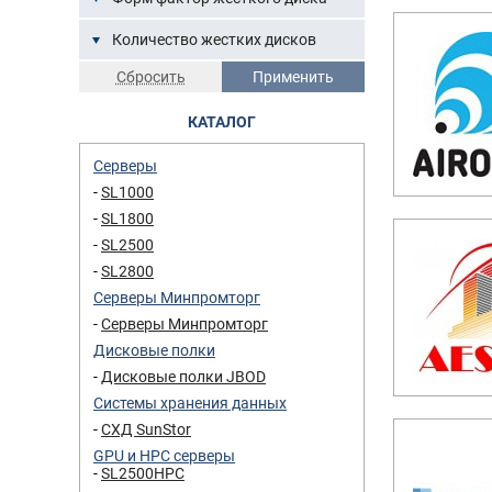
Количество жестких дисков
КАТАЛОГ
Серверы
SL1000
SL1800
SL2500
SL2800
Серверы Минпромторг
Серверы Минпромторг
Дисковые полки
Дисковые полки JBOD
Системы хранения данных
СХД SunStor
GPU и HPC серверы
SL2500HPC