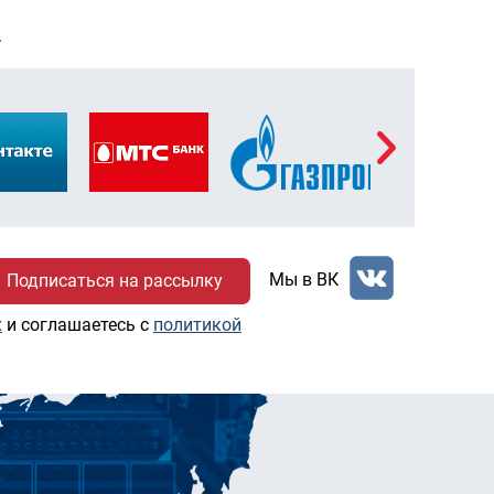
Т
Мы в ВК
х
и соглашаетесь c
политикой