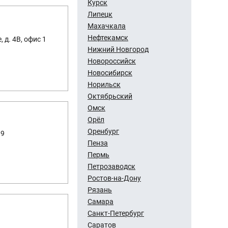
Курск
Липецк
Махачкала
Нефтекамск
 д. 4В, офис 1
Нижний Новгород
Новороссийск
Новосибирск
Норильск
Октябрьский
Омск
Орёл
Оренбург
39
Пенза
Пермь
Петрозаводск
Ростов-на-Дону
Рязань
Самара
Санкт-Петербург
Саратов