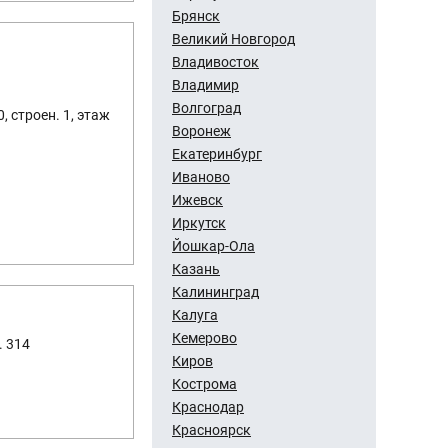
Брянск
Великий Новгород
Владивосток
Владимир
Волгоград
, строен. 1, этаж
Воронеж
Екатеринбург
Иваново
Ижевск
Иркутск
Йошкар-Ола
Казань
Калининград
Калуга
Кемерово
. 314
Киров
Кострома
Краснодар
Красноярск