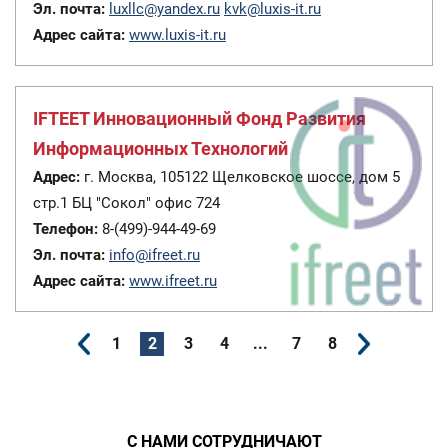
Эл. почта:
luxllc@yandex.ru
kvk@luxis-it.ru
Адрес сайта:
www.luxis-it.ru
IFTEET Инновационный Фонд Развития
Информационных Технологий
Адрес:
г. Москва, 105122 Щелковское шоссе, дом 5
стр.1 БЦ "Сокол" офис 724
Телефон:
8-(499)-944-49-69
Эл. почта:
info@ifreet.ru
Адрес сайта:
www.ifreet.ru
1
2
3
4
...
7
8
С НАМИ СОТРУДНИЧАЮТ