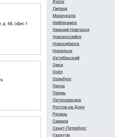
Курск
Липецк
Махачкала
Нефтекамск
 д. 4В, офис 1
Нижний Новгород
Новороссийск
Новосибирск
Норильск
Октябрьский
Омск
Орёл
Оренбург
39
Пенза
Пермь
Петрозаводск
Ростов-на-Дону
Рязань
Самара
Санкт-Петербург
Саратов