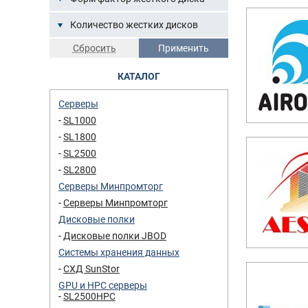
Количество жестких дисков
КАТАЛОГ
Серверы
SL1000
SL1800
SL2500
SL2800
Серверы Минпромторг
Серверы Минпромторг
Дисковые полки
Дисковые полки JBOD
Системы хранения данных
СХД SunStor
GPU и HPC серверы
SL2500HPC