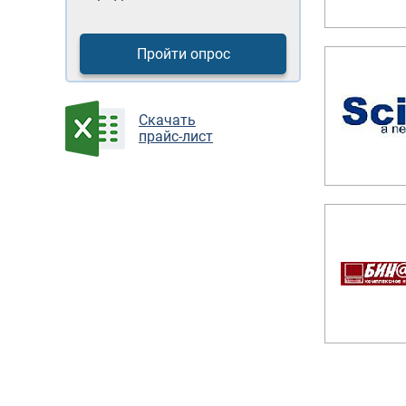
Пройти опрос
Cкачать
прайс-лист