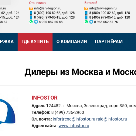
Станислав
Виталий
n.ru
info@srv-legion.ru
info@srv-legion.ru
-62, доб. 124
8 (800) 100-82-62, доб. 128
8 (800) 100-82-62, доб. 120
-15, доб. 124
8 (495) 979-05-15, доб. 128
8 (495) 979-05-15, доб. 120
68-67
8-925-887-65-88
8-963-652-87-76
ЕРЖКА
ГДЕ КУПИТЬ
О КОМПАНИИ
ПАРТНЁРАМ
Дилеры из Москва и Моск
INFOSTOR
Адрес:
124482, г. Москва, Зеленоград, корп.350, по
Телефон:
8 (499) 736-2960
Эл. почта:
infortrend@infostor.ru
raid@infostor.ru
Адрес сайта:
www.infostor.ru