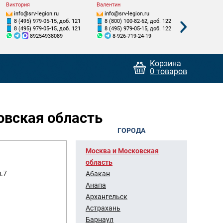
Виктория
Валентин
Виктор
info@srv-legion.ru
info@srv-legion.ru
info@srv-le
8 (495) 979-05-15, доб. 121
8 (800) 100-82-62, доб. 122
8 (800) 100
8 (495) 979-05-15, доб. 121
8 (495) 979-05-15, доб. 122
8 (495) 979
89254938089
8-926-719-24-19
8-995-1
Корзина
0 товаров
овская область
ГОРОДА
Москва и Московская
область
м.7
Абакан
Анапа
Архангельск
Астрахань
Барнаул