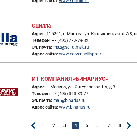
Адрес сайта:
www.socialit.ru
Сцилла
Адрес:
115201, г. Москва, ул. Котляковская, д.7/8, 
Телефон:
+7 (495) 772-79-82
Эл. почта:
msz@scilla.msk.ru
Адрес сайта:
www.server.scillapro.ru
ИТ-КОМПАНИЯ «БИНАРИУС»
Адрес:
г. Москва, ул. Энтузиастов 1-я, д.3
Телефон:
+7 (495) 363-39-77
Эл. почта:
mail@binarius.ru
Адрес сайта:
www.binarius.ru
1
2
3
4
5
...
7
8