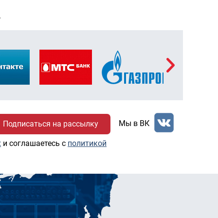
Т
Мы в ВК
х
и соглашаетесь c
политикой