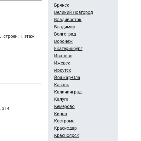
Брянск
Великий Новгород
Владивосток
Владимир
Волгоград
, строен. 1, этаж
Воронеж
Екатеринбург
Иваново
Ижевск
Иркутск
Йошкар-Ола
Казань
Калининград
Калуга
Кемерово
. 314
Киров
Кострома
Краснодар
Красноярск