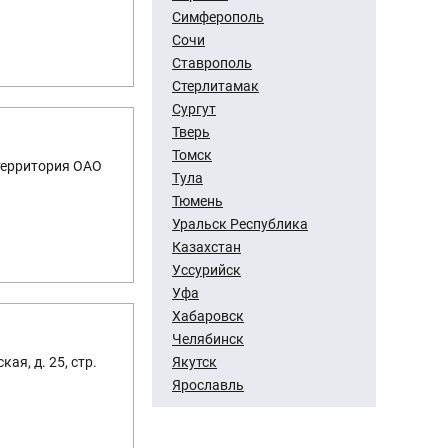
Симферополь
Сочи
Ставрополь
Стерлитамак
Сургут
Тверь
Томск
 территория ОАО
Тула
Тюмень
Уральск Республика
Казахстан
Уссурийск
Уфа
Хабаровск
Челябинск
Якутск
ая, д. 25, стр.
Ярославль