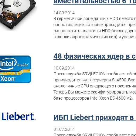
вместительностью 6 T
14.09.2014
В герметичной зоне данных HDD вместо в
сопротивление, которые приходится пре
расположить пластины HDD ближе друг к
головки аэродинамических сил) и увелич
48 физических ядер в 
10.09.2014
Пресс-служба SRV|LEGION сообщает об о
производительных серверов SL4500. Все 
аналогичные CPU следующего поколения
Теперь Вы можете сконфигурировать мо
базе процессоров Intel Xeon E5-4600 V2.
ИБП Liebert приходят в
01.07.2014
Пресс-служба SRV|LEGION сообщает: с и