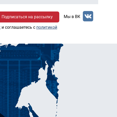
Мы в ВК
х
и соглашаетесь c
политикой