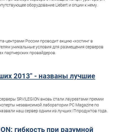
путствующее оборудование Liebert и опции к нему.
та-центрами России проводит акцию «хостинг в
телям уникальные условия для размещения серверов
ах партнерских провайдеров.
чших 2013" - названы лучшие
серверы SRV|LEGION вновь стали лауреатами премии
 эксперты независимой лаборатории PC Magazine по
азвали наш сервер одним из лучших IT-продуктов года.
ON: гибкость при разумной