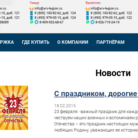
Тимур
Валентин
n.ru
info@srv-legion.ru
info@srv-legion.ru
-15, доб. 121
8 (800) 100-82-62, доб. 124
8 (800) 100-82-62, доб. 122
-15, доб. 121
8 (495) 979-05-15, доб. 124
8 (495) 979-05-15, доб. 122
38089
8-909-932-68-67
8-926-719-24-19
ЕРЖКА
ГДЕ КУПИТЬ
О КОМПАНИИ
ПАРТНЁРАМ
Новости
С праздником, дороги
18.02.2015
23 февраля -важный праздник для каждо
чествуем наших военных и вспоминаем р
Отечества – это праздник настоящих м
любящих Родину, уважающих ее историю