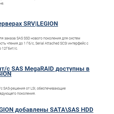
не.
серверах SRV|LEGION
ля заказа SAS SSD нового поколения для систем
ь чтения до 1 Гб/с, Serial Attached SCSI интерфейс с
 12Гбит/с.
ит/с SAS MegaRAID доступны в
GION
/с SAS-решения от LSI, обеспечивающие
ледующего поколения.
EGION добавлены SATA\SAS HDD