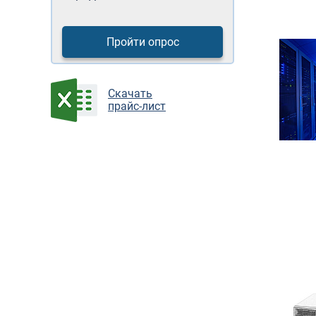
Пройти опрос
Cкачать
прайс-лист