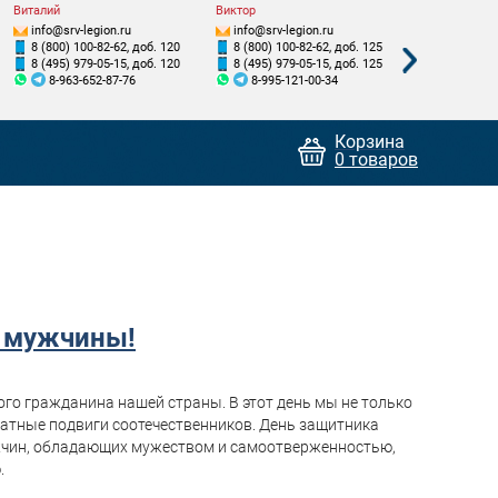
Виталий
Виктор
Станислав
info@srv-legion.ru
info@srv-legion.ru
info@srv-le
8 (800) 100-82-62, доб. 120
8 (800) 100-82-62, доб. 125
8 (800) 100
8 (495) 979-05-15, доб. 120
8 (495) 979-05-15, доб. 125
8 (495) 979
8-963-652-87-76
8-995-121-00-34
8-925-8
Корзина
0 товаров
е мужчины!
го гражданина нашей страны. В этот день мы не только
атные подвиги соотечественников. День защитника
ужчин, обладающих мужеством и самоотверженностью,
.