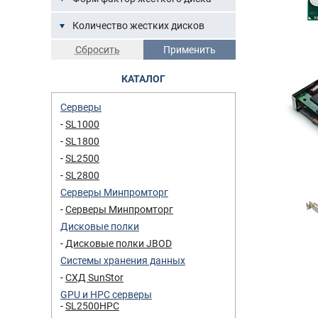
Количество жестких дисков
КАТАЛОГ
Серверы
SL1000
SL1800
SL2500
SL2800
Серверы Минпромторг
Серверы Минпромторг
Дисковые полки
Дисковые полки JBOD
Системы хранения данных
СХД SunStor
GPU и HPC серверы
SL2500HPC