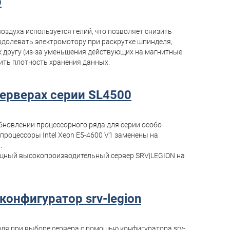
b
оздуха используется гелий, что позволяет снизить
одолевать электромотору при раскрутке шпинделя,
 другу (из-за уменьшения действующих на магнитные
ить плотность хранения данных.
серверах серии SL4500
бновлении процессорного ряда для серии особо
процессоры Intel Xeon E5-4600 V1 заменены на
.
щный высокопроизводительный сервер SRV|LEGION на
 конфигуратор srv-legion
юля при выборе сервера с помощью конфигуратора srv-